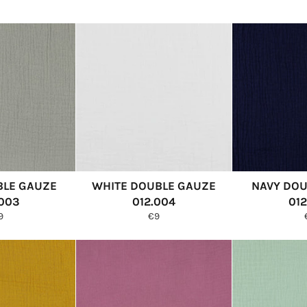
BLE GAUZE
WHITE DOUBLE GAUZE
NAVY DOU
.003
012.004
012
ormale
Normale
9
€9
ijs
prijs