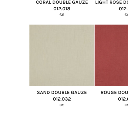
CORAL DOUBLE GAUZE
LIGHT ROSE 
012.018
012
Normale
N
€9
€
prijs
pr
SAND DOUBLE GAUZE
ROUGE DOU
012.032
012
Normale
N
€9
€
prijs
pr