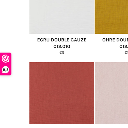
ECRU DOUBLE GAUZE
OHRE DOU
012.010
012
Normale
N
€9
€
prijs
pr
9,8