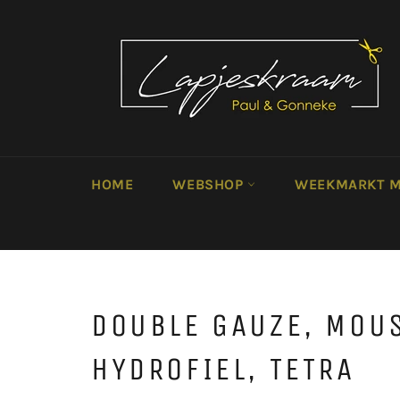
Meteen
naar
de
content
HOME
WEBSHOP
WEEKMARKT M
DOUBLE GAUZE, MOU
HYDROFIEL, TETRA