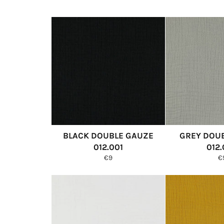
BLACK DOUBLE GAUZE
GREY DOU
012.001
012
Normale
N
€9
€
prijs
pr