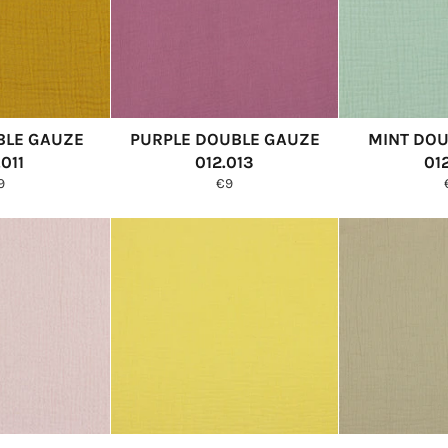
BLE GAUZE
PURPLE DOUBLE GAUZE
MINT DOU
.011
012.013
01
ormale
Normale
9
€9
ijs
prijs