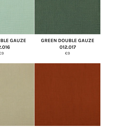
BLE GAUZE
GREEN DOUBLE GAUZE
2.016
012.017
Normale
Normale
€9
€9
prijs
prijs