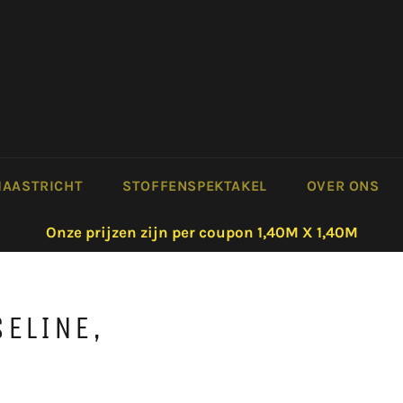
AASTRICHT
STOFFENSPEKTAKEL
OVER ONS
Onze prijzen zijn per coupon 1,40M X 1,40M
SELINE,