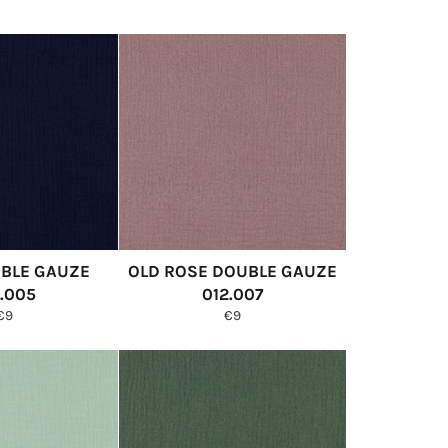
BLE GAUZE
OLD ROSE DOUBLE GAUZE
.005
012.007
Normale
Normale
€9
€9
prijs
prijs