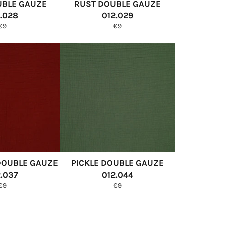
UBLE GAUZE
RUST DOUBLE GAUZE
.028
012.029
Normale
Normale
€9
€9
prijs
prijs
OUBLE GAUZE
PICKLE DOUBLE GAUZE
2.037
012.044
Normale
Normale
€9
€9
prijs
prijs