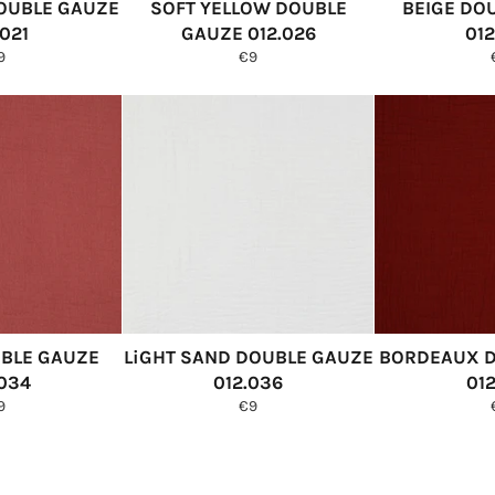
DOUBLE GAUZE
SOFT YELLOW DOUBLE
BEIGE DO
.021
GAUZE 012.026
012
ormale
Normale
9
€9
ijs
prijs
BLE GAUZE
LiGHT SAND DOUBLE GAUZE
BORDEAUX D
.034
012.036
01
ormale
Normale
9
€9
ijs
prijs