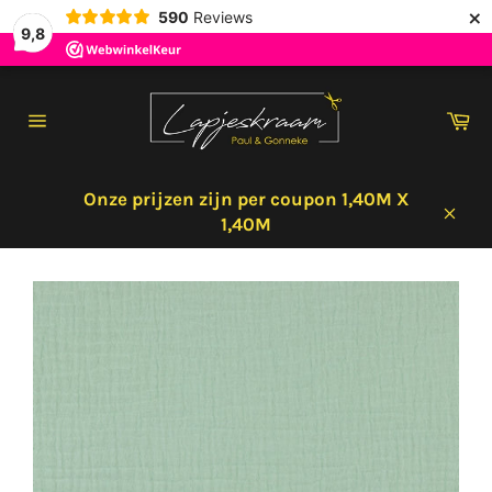
×
590
Reviews
9,8
Meteen
naar
Wi
de
Sitenavigatie
content
Onze prijzen zijn per coupon 1,40M X
1,40M
Sluit