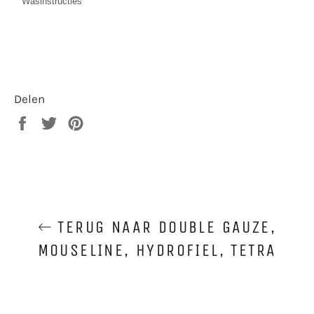
Wasinstructies
Delen
Delen
Twitteren
Pinnen
op
op
op
Facebook
Twitter
Pinterest
TERUG NAAR DOUBLE GAUZE,
MOUSELINE, HYDROFIEL, TETRA