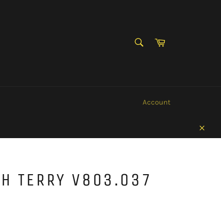
ZOEKEN
Winkelwagen
Zoeken
Account
Sluit
H TERRY V803.037