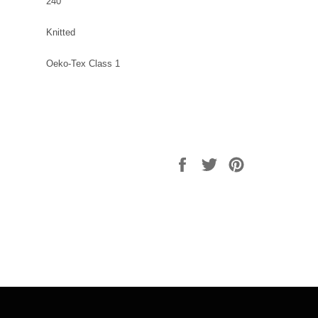
240
Knitted
Oeko-Tex Class 1
Delen
Twitteren
Pinnen
op
op
op
Facebook
Twitter
Pinterest