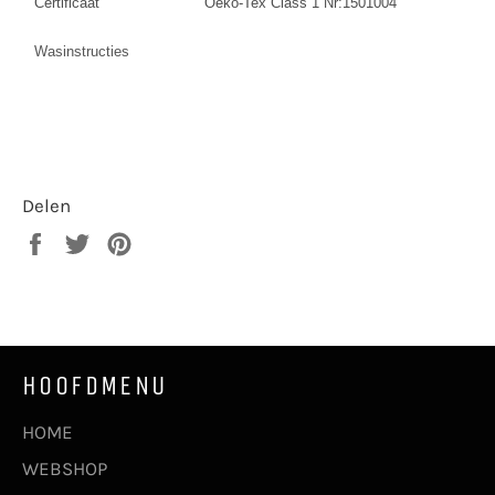
Certificaat
Oeko-Tex Class 1 Nr:1501004
Wasinstructies
Delen
Delen
Twitteren
Pinnen
op
op
op
Facebook
Twitter
Pinterest
HOOFDMENU
HOME
WEBSHOP