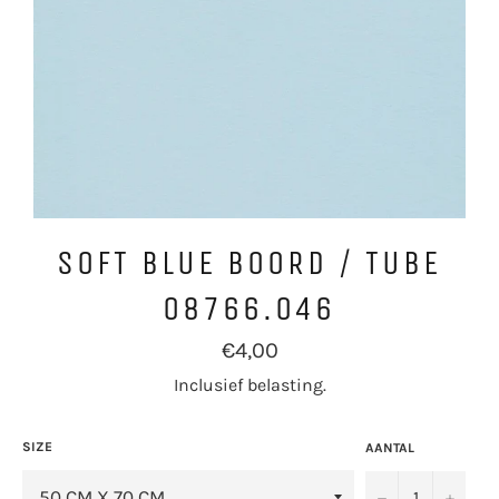
SOFT BLUE BOORD / TUBE
08766.046
Normale
€4,00
prijs
Inclusief belasting.
SIZE
AANTAL
−
+