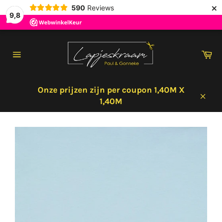
×
590
Reviews
9,8
Meteen
naar
Wi
de
Sitenavigatie
content
Onze prijzen zijn per coupon 1,40M X
1,40M
Sluit