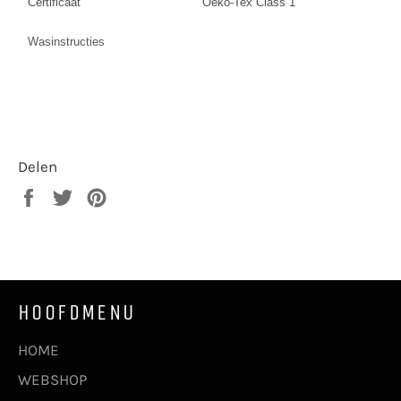
Certificaat
Oeko-Tex Class 1
Wasinstructies
Delen
Delen
Twitteren
Pinnen
op
op
op
Facebook
Twitter
Pinterest
HOOFDMENU
HOME
WEBSHOP