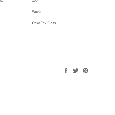
m2
250
Woven
Oeko-Tex Class 1
Delen
Twitteren
Pinnen
op
op
op
Facebook
Twitter
Pinterest