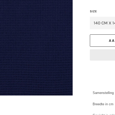
SIZE
AA
Samenstelling
Breedte in cm