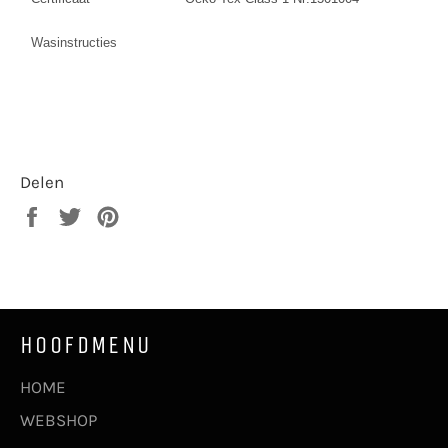
Wasinstructies
Delen
Delen
Twitteren
Pinnen
op
op
op
Facebook
Twitter
Pinterest
HOOFDMENU
HOME
WEBSHOP