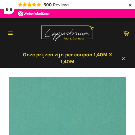
×
590
Reviews
9,8
Meteen
naar
Wi
de
Sitenavigatie
content
Onze prijzen zijn per coupon 1,40M X
1,40M
Sluit