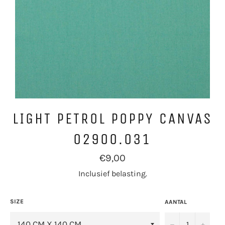
LIGHT PETROL POPPY CANVAS
02900.031
Normale
€9,00
prijs
Inclusief belasting.
SIZE
AANTAL
−
+