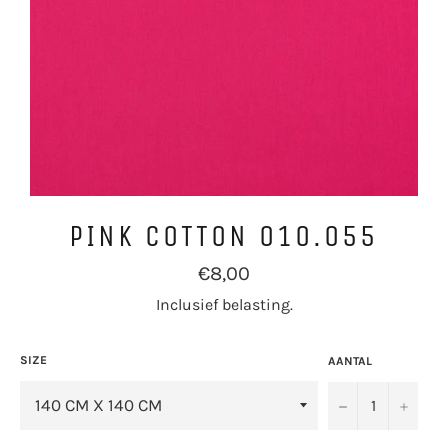
PINK COTTON 010.055
Normale
€8,00
prijs
Inclusief belasting.
SIZE
AANTAL
−
+