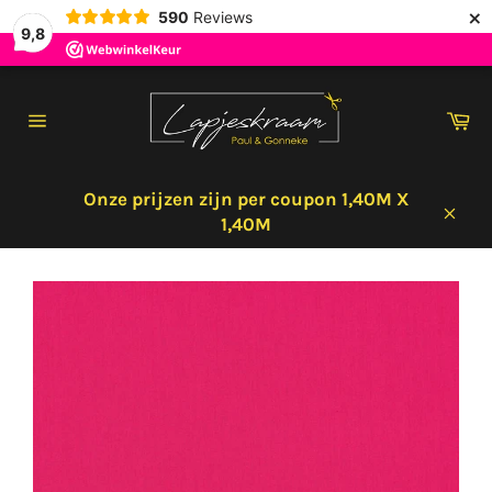
×
590
Reviews
9,8
Meteen
naar
Wi
de
Sitenavigatie
content
Onze prijzen zijn per coupon 1,40M X
1,40M
Sluit