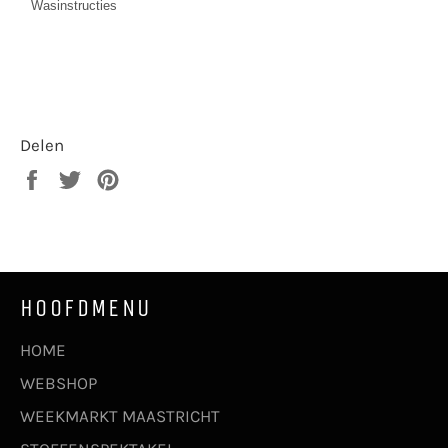
Wasinstructies
Delen
Delen
Twitteren
Pinnen
op
op
op
Facebook
Twitter
Pinterest
HOOFDMENU
HOME
WEBSHOP
WEEKMARKT MAASTRICHT