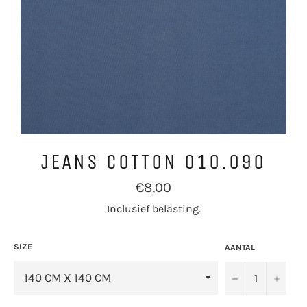
JEANS COTTON 010.090
Normale
€8,00
prijs
Inclusief belasting.
SIZE
AANTAL
−
+