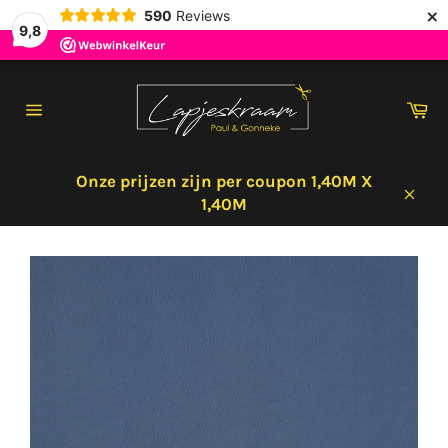
×
590
Reviews
9,8
Meteen
naar
Wi
de
Sitenavigatie
content
Onze prijzen zijn per coupon 1,40M X
1,40M
Sluit