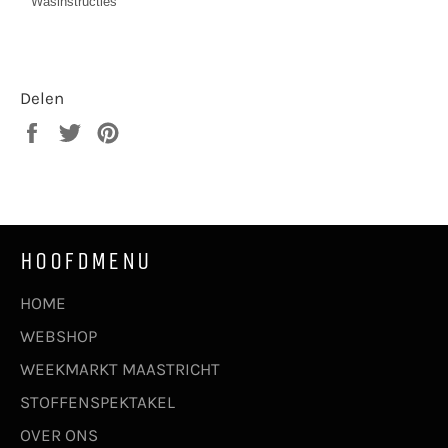
Wasinstructies
Delen
Delen
Twitteren
Pinnen
op
op
op
Facebook
Twitter
Pinterest
HOOFDMENU
HOME
WEBSHOP
WEEKMARKT MAASTRICHT
STOFFENSPEKTAKEL
OVER ONS