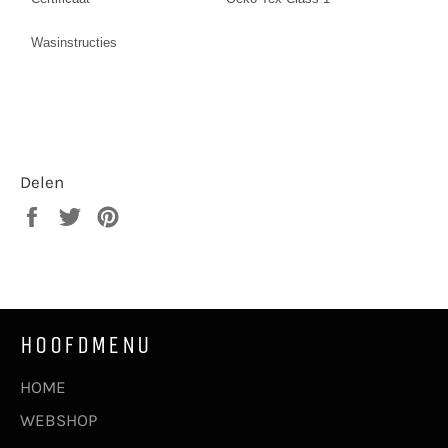
Wasinstructies
Delen
Delen
Twitteren
Pinnen
op
op
op
Facebook
Twitter
Pinterest
HOOFDMENU
HOME
WEBSHOP