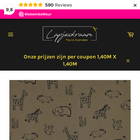
×
590
Reviews
9,8
Meteen
naar
Wi
de
Sitenavigatie
content
Onze prijzen zijn per coupon 1,40M X
1,40M
Sluit