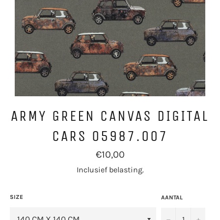
ARMY GREEN CANVAS DIGITAL
CARS 05987.007
Normale
€10,00
prijs
Inclusief belasting.
SIZE
AANTAL
−
+