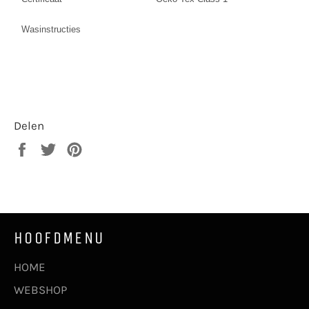
Wasinstructies
Delen
Delen
Twitteren
Pinnen
op
op
op
Facebook
Twitter
Pinterest
HOOFDMENU
HOME
WEBSHOP