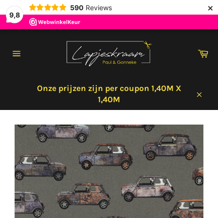
×
590
Reviews
9,8
Meteen
naar
Wi
de
Sitenavigatie
content
Onze prijzen zijn per coupon 1,40M X
1,40M
Sluit