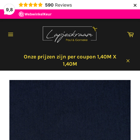
×
590
Reviews
9,8
Meteen
naar
Wi
de
Sitenavigatie
content
Onze prijzen zijn per coupon 1,40M X
1,40M
Sluit