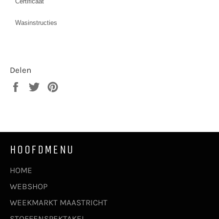
Certificaat
Wasinstructies
Delen
Delen
Twitteren
Pinnen
op
op
op
Facebook
Twitter
Pinterest
HOOFDMENU
HOME
WEBSHOP
WEEKMARKT MAASTRICHT
STOFFENSPEKTAKEL