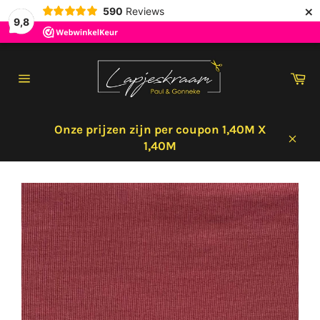
×
590
Reviews
9,8
Meteen
naar
Wi
de
Sitenavigatie
content
Onze prijzen zijn per coupon 1,40M X
1,40M
Sluit