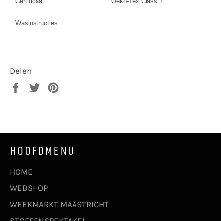
Certificaat
Oeko-Tex Class 1
Wasinstructies
Delen
Delen
Twitteren
Pinnen
op
op
op
Facebook
Twitter
Pinterest
HOOFDMENU
HOME
WEBSHOP
WEEKMARKT MAASTRICHT
STOFFENSPEKTAKEL