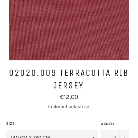
02020.009 TERRACOTTA RIB
JERSEY
Normale
€12,00
prijs
Inclusief belasting.
SIZE
AANTAL
−
+