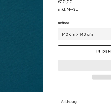
Normaler
€10,00
Preis
inkl. MwSt.
GRÖSSE
IN DE
Verbindung