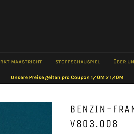
RKT MAASTRICHT
STOFFSCHAUSPIEL
ÜBER U
Unsere Preise gelten pro Coupon 1,40M x 1,40M
BENZIN-FRA
V803.008