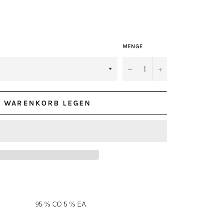
MENGE
−
+
N WARENKORB LEGEN
95 % CO 5 % EA