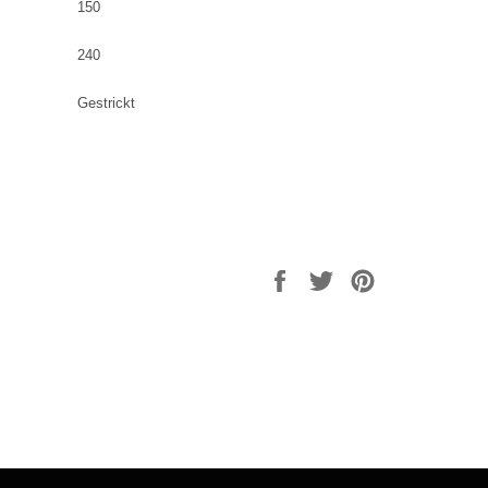
150
240
Gestrickt
Auf
Auf
Auf
Facebook
Twitter
Pinterest
teilen
twittern
pinnen