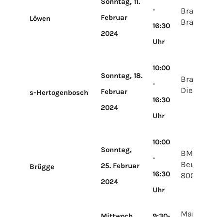
Sonntag, 11.
-
Brabanth
Februar
Löwen
Brabantla
16:30
2024
Uhr
10:00
Sonntag, 18.
Brabanth
-
Diezekad
Februar
s-Hertogenbosch
16:30
2024
Uhr
10:00
Sonntag,
BMCC
-
Beursplei
25. Februar
Brügge
16:30
8000 Brü
2024
Uhr
Martini P
Mittwoch,
9:30-