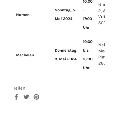
10:00
Namur E
Sonntag, 5.
-
2, Avenue
Namen
Vrithoff
Mai 2024
17:00
5000, Na
Uhr
10:00
Nekkerha
Donnerstag,
bis
Mechelen
Mechelen
Plattebee
9. Mai 2024
16:30
2800 Mec
Uhr
Teilen
Auf
Auf
Auf
Facebook
Twitter
Pinterest
teilen
twittern
pinnen