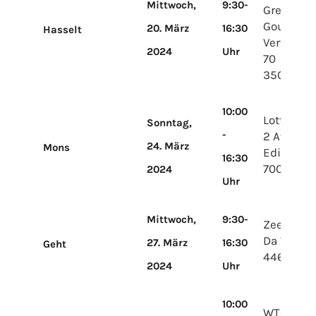
Mittwoch,
9:30-
Grensland
Gouverne
20. März
16:30
Hasselt
Verwilghe
2024
Uhr
70
3500 Hass
10:00
Lotto Mo
Sonntag,
-
2 Avenue
24. März
Mons
Edison
16:30
700 Mon
2024
Uhr
Mittwoch,
9:30-
Zeelandh
Da Vincipl
27. März
16:30
Geht
4462 GX 
2024
Uhr
10:00
WTC-Exp