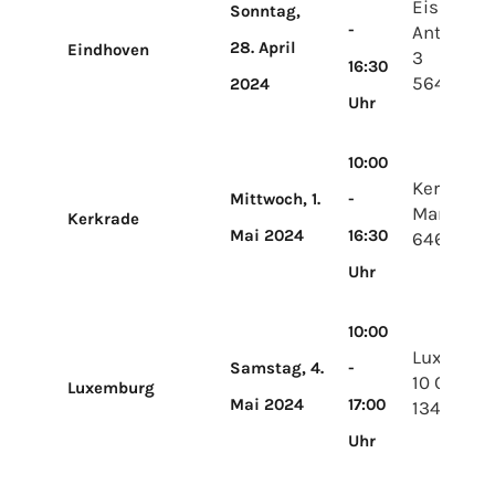
Eissport
Sonntag,
-
Antoon C
28. April
Eindhoven
3
16:30
5644 RX 
2024
Uhr
10:00
Kerkrader
Mittwoch, 1.
-
Markt 1
Kerkrade
Mai 2024
16:30
6461EB K
Uhr
10:00
LuxExpo 
Samstag, 4.
-
10 Cicuit 
Luxemburg
Mai 2024
17:00
1347 Lux
Uhr