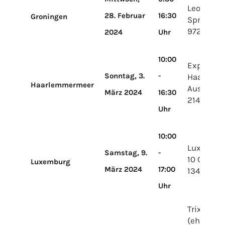
Leonard
28. Februar
16:30
Groningen
Springerl
9727 KB 
2024
Uhr
10:00
Expo
Sonntag, 3.
-
Haarlem
Haarlemmermeer
Aussage 
März 2024
16:30
2141 SB V
Uhr
10:00
LuxExpo 
Samstag, 9.
-
10 Cicuit 
Luxemburg
März 2024
17:00
1347 Lux
Uhr
Trixxo Ar
(ehemals