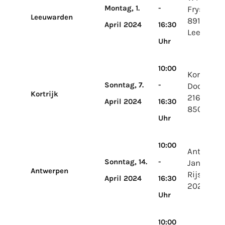
Montag, 1.
-
Fryslânpl
Leeuwarden
8914 AT
April 2024
16:30
Leeuward
Uhr
10:00
Kortrijk X
Sonntag, 7.
-
Doorniks
Kortrijk
216
April 2024
16:30
8500 Kort
Uhr
10:00
Antwerpe
Sonntag, 14.
-
Jan van
Antwerpen
Rijswijck
April 2024
16:30
2020 Ant
Uhr
10:00