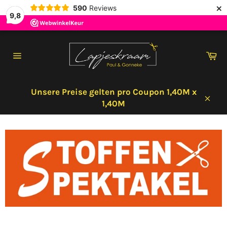
×
590
Reviews
9,8
Direkt
zum
Wa
Inhalt
Seitennavigation
Unsere Preise gelten pro Coupon 1,40M x
1,40M
Schl