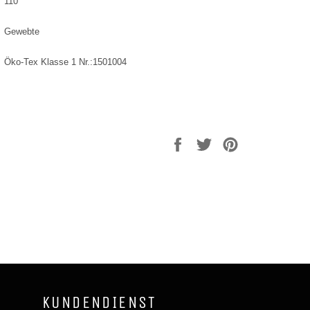
110
Gewebte
Öko-Tex Klasse 1 Nr.:1501004
Auf
Auf
Auf
Facebook
Twitter
Pinterest
teilen
twittern
pinnen
KUNDENDIENST