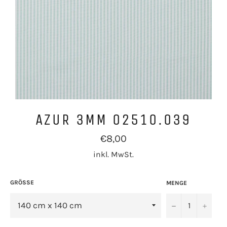
AZUR 3MM 02510.039
Normaler
€8,00
Preis
inkl. MwSt.
GRÖSSE
MENGE
−
+