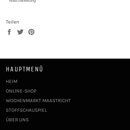
Waschanleitung
Teilen
Auf
Auf
Auf
Facebook
Twitter
Pinterest
teilen
twittern
pinnen
HAUPTMENÜ
HEIM
ONLINE-SHOP
WOCHENMARKT MAASTRICHT
STOFFSCHAUSPIEL
ÜBER UNS