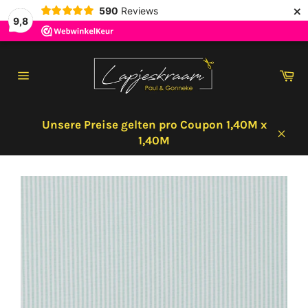
×
590
Reviews
9,8
Direkt
zum
Wa
Inhalt
Seitennavigation
Unsere Preise gelten pro Coupon 1,40M x
1,40M
Schl