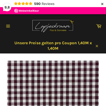
×
590
Reviews
9,8
Direkt
zum
Wa
Inhalt
Seitennavigation
Unsere Preise gelten pro Coupon 1,40M x
1,40M
Schl