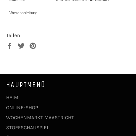
Waschanleitung
Teilen
Auf
Auf
Auf
Facebook
Twitter
Pinterest
teilen
twittern
pinnen
HAUPTMENÜ
HEIM
ONLINE-SHOP
WOCHENMARKT MAASTRICHT
STOFFSCHAUSPIEL