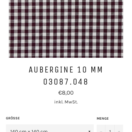
AUBERGINE 10 MM
03087.048
Normaler
€8,00
Preis
inkl. MwSt.
GRÖSSE
MENGE
−
+