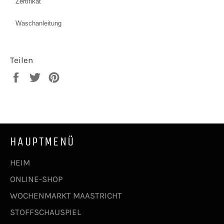
Zertifikat
Waschanleitung
Teilen
Auf
Auf
Auf
Facebook
Twitter
Pinterest
teilen
twittern
pinnen
HAUPTMENÜ
HEIM
ONLINE-SHOP
WOCHENMARKT MAASTRICHT
STOFFSCHAUSPIEL