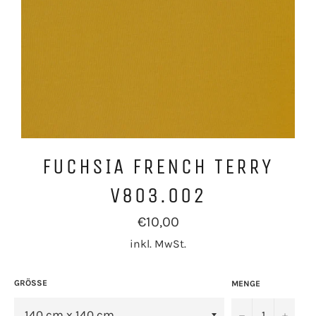
FUCHSIA FRENCH TERRY
V803.002
Normaler
€10,00
Preis
inkl. MwSt.
GRÖSSE
MENGE
−
+