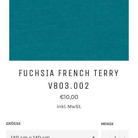
FUCHSIA FRENCH TERRY
V803.002
Normaler
€10,00
Preis
inkl. MwSt.
GRÖSSE
MENGE
−
+