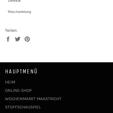
Zertifikat
Waschanleitung
Teilen
Auf
Auf
Auf
Facebook
Twitter
Pinterest
teilen
twittern
pinnen
HAUPTMENÜ
HEIM
ONLINE-SHOP
WOCHENMARKT MAASTRICHT
STOFFSCHAUSPIEL