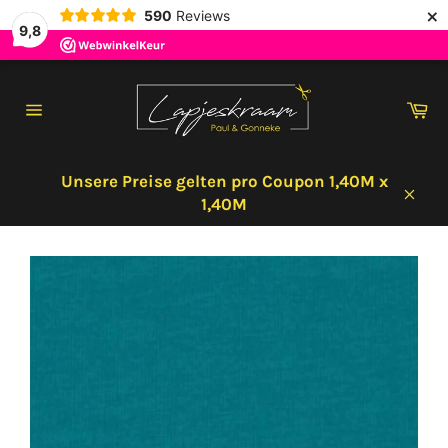
×
590
Reviews
9,8
Direkt
zum
Wa
Inhalt
Seitennavigation
Unsere Preise gelten pro Coupon 1,40M x
1,40M
Schl