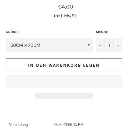
Normaler
€4,00
Preis
inkl. MwSt.
GRÖSSE
MENGE
−
+
IN DEN WARENKORB LEGEN
Verbindung
95 % CO/5 % EA