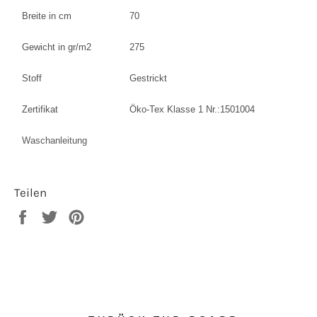
Breite in cm
70
Gewicht in gr/m2
275
Stoff
Gestrickt
Zertifikat
Öko-Tex Klasse 1 Nr.:1501004
Waschanleitung
Teilen
Auf
Auf
Auf
Facebook
Twitter
Pinterest
teilen
twittern
pinnen