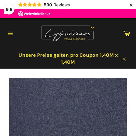
×
590
Reviews
9,8
Direkt
zum
Wa
Inhalt
Seitennavigation
Unsere Preise gelten pro Coupon 1,40M x
1,40M
Schl