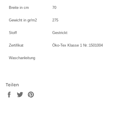
Breite in cm
70
Gewicht in gr/m2
275
Stoff
Gestrickt
Zertifikat
Öko-Tex Klasse 1 Nr.:1501004
Waschanleitung
Teilen
Auf
Auf
Auf
Facebook
Twitter
Pinterest
teilen
twittern
pinnen