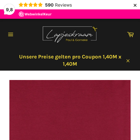
×
590
Reviews
9,8
Direkt
zum
Wa
Inhalt
Seitennavigation
Unsere Preise gelten pro Coupon 1,40M x
1,40M
Schl