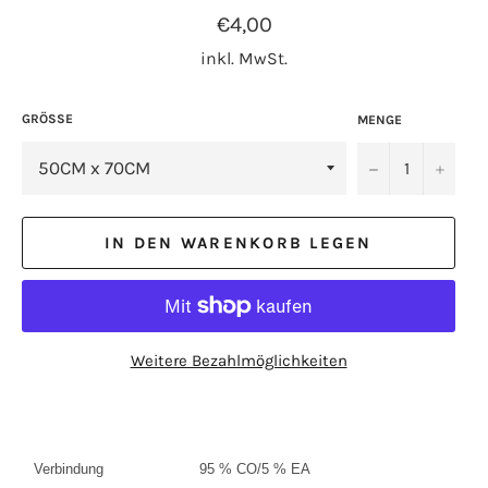
Normaler
€4,00
Preis
inkl. MwSt.
GRÖSSE
MENGE
−
+
IN DEN WARENKORB LEGEN
Weitere Bezahlmöglichkeiten
Verbindung
95 % CO/5 % EA