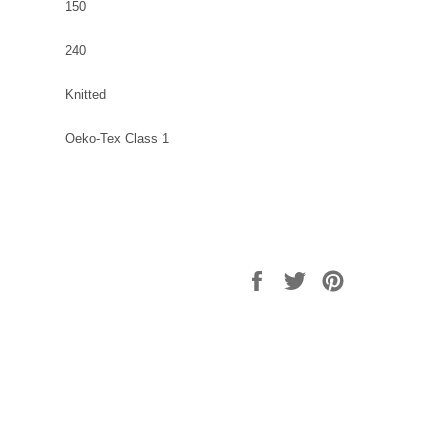
150
240
Knitted
Oeko-Tex Class 1
Delen
Twitteren
Pinnen
op
op
op
Facebook
Twitter
Pinterest