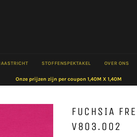
AASTRICHT
STOFFENSPEKTAKEL
OVER ONS
Onze prijzen zijn per coupon 1,40M X 1,40M
FUCHSIA FR
V803.002