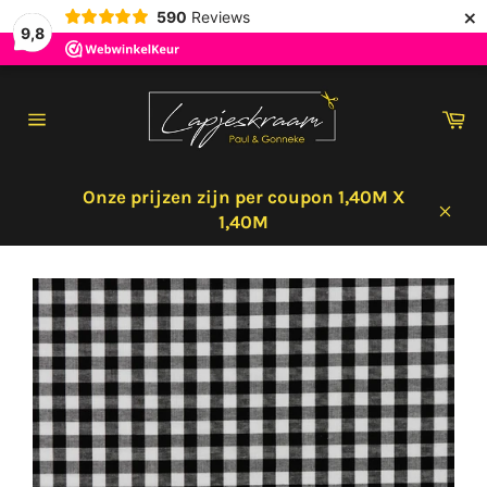
×
590
Reviews
9,8
Meteen
naar
Wi
de
Sitenavigatie
content
Onze prijzen zijn per coupon 1,40M X
1,40M
Sluit