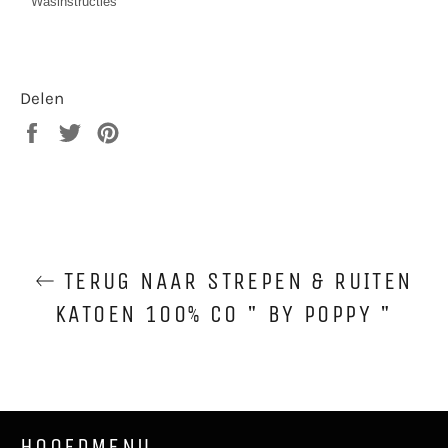
Wasinstructies
Delen
Delen
Twitteren
Pinnen
op
op
op
Facebook
Twitter
Pinterest
TERUG NAAR STREPEN & RUITEN
KATOEN 100% CO " BY POPPY "
HOOFDMENU