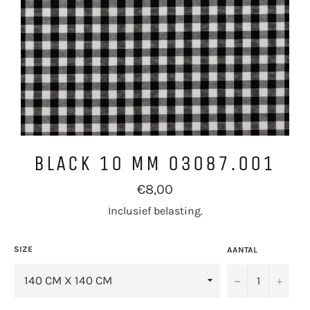
BLACK 10 MM 03087.001
Normale
€8,00
prijs
Inclusief belasting.
SIZE
AANTAL
−
+