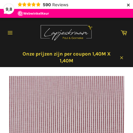
×
590
Reviews
9,8
Meteen
naar
Wi
de
Sitenavigatie
content
Onze prijzen zijn per coupon 1,40M X
1,40M
Sluit