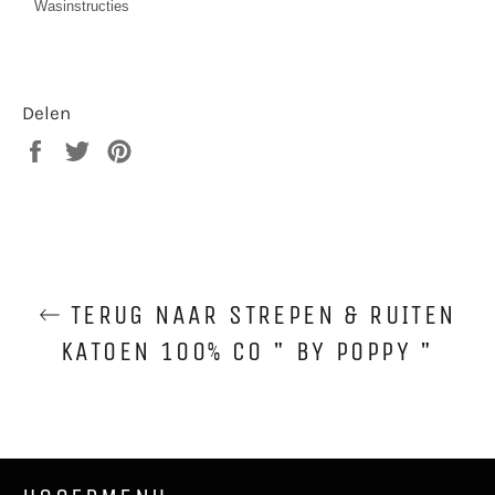
Wasinstructies
Delen
Delen
Twitteren
Pinnen
op
op
op
Facebook
Twitter
Pinterest
TERUG NAAR STREPEN & RUITEN
KATOEN 100% CO " BY POPPY "