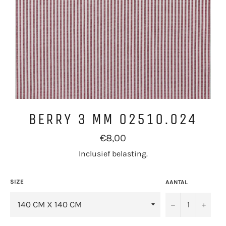
BERRY 3 MM 02510.024
Normale
€8,00
prijs
Inclusief belasting.
SIZE
AANTAL
−
+