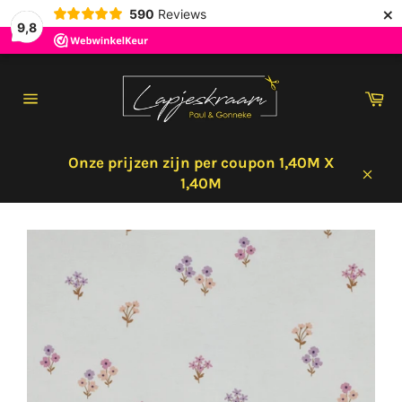
×
590
Reviews
9,8
Meteen
naar
Wi
de
Sitenavigatie
content
Onze prijzen zijn per coupon 1,40M X
1,40M
Sluit