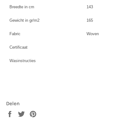
Breedte in cm
143
Gewicht in gr/m2
165
Fabric
Woven
Certificaat
Wasinstructies
Delen
Delen
Twitteren
Pinnen
op
op
op
Facebook
Twitter
Pinterest