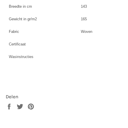
Breedte in cm
143
Gewicht in gr/m2
165
Fabric
Woven
Certificaat
Wasinstructies
Delen
Delen
Twitteren
Pinnen
op
op
op
Facebook
Twitter
Pinterest