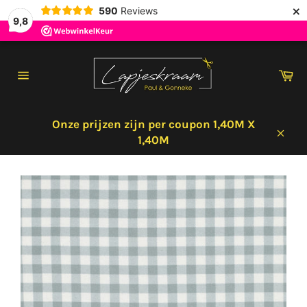
×
590
Reviews
9,8
Meteen
naar
Wi
de
Sitenavigatie
content
Onze prijzen zijn per coupon 1,40M X
1,40M
Sluit