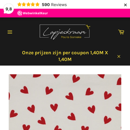
×
590
Reviews
9,8
Meteen
naar
Wi
de
Sitenavigatie
content
Onze prijzen zijn per coupon 1,40M X
1,40M
Sluit