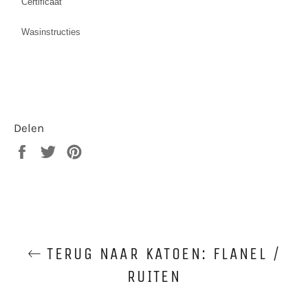
Certificaat
Wasinstructies
Delen
Delen
Twitteren
Pinnen
op
op
op
Facebook
Twitter
Pinterest
TERUG NAAR KATOEN: FLANEL /
RUITEN