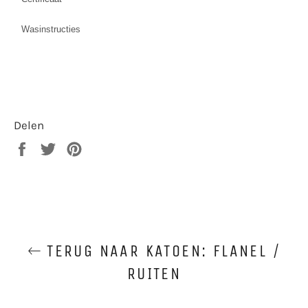
Wasinstructies
Delen
Delen
Twitteren
Pinnen
op
op
op
Facebook
Twitter
Pinterest
TERUG NAAR KATOEN: FLANEL /
RUITEN