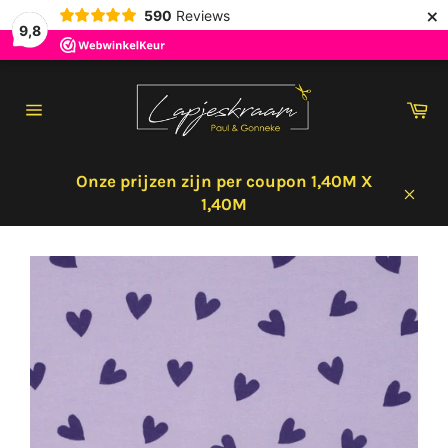
×
590
Reviews
9,8
Meteen
naar
Wi
de
Sitenavigatie
content
Onze prijzen zijn per coupon 1,40M X
1,40M
Sluit