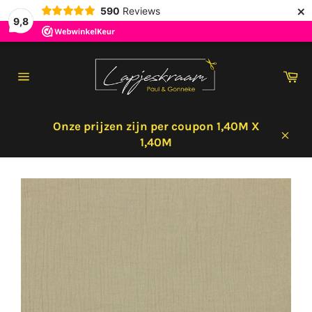
×
590
Reviews
9,8
Meteen
naar
Wi
de
Sitenavigatie
content
Onze prijzen zijn per coupon 1,40M X
1,40M
Sluit