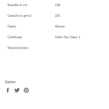
Breedte in cm
138
Gewicht in gr/m2
225
Fabric
Woven
Certificaat
Oeko-Tex Class 1
Wasinstructies
Delen
Delen
Twitteren
Pinnen
op
op
op
Facebook
Twitter
Pinterest