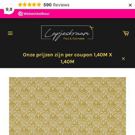
×
590
Reviews
9,8
Meteen
naar
Wi
de
Sitenavigatie
content
Onze prijzen zijn per coupon 1,40M X
1,40M
Sluit