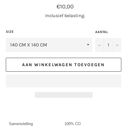
Normale
€10,00
prijs
Inclusief belasting.
SIZE
AANTAL
−
+
AAN WINKELWAGEN TOEVOEGEN
Samenstelling
100% CO