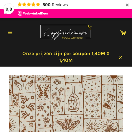
×
590
Reviews
9,8
Meteen
naar
Wi
de
Sitenavigatie
content
Onze prijzen zijn per coupon 1,40M X
1,40M
Sluit