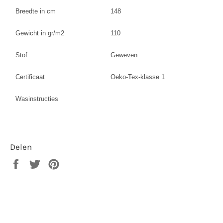
Breedte in cm
148
Gewicht in gr/m2
110
Stof
Geweven
Certificaat
Oeko-Tex-klasse 1
Wasinstructies
Delen
Delen
Twitteren
Pinnen
op
op
op
Facebook
Twitter
Pinterest