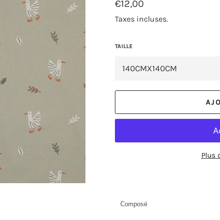
Prix
€12,00
régulier
Taxes incluses.
TAILLE
AJ
Plus 
Composé