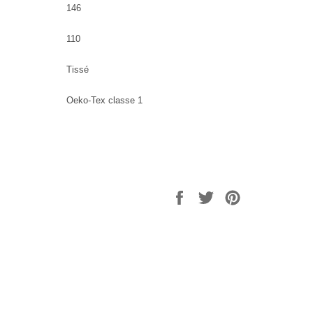
146
110
Tissé
Oeko-Tex classe 1
Partager
Tweeter
Épingler
sur
sur
sur
Facebook
Twitter
Pinterest