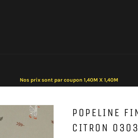
Nos prix sont par coupon 1,40M X 1,40M
POPELINE FI
CITRON 030