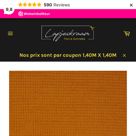
×
590
Reviews
9,8
Passer
au
Pa
contenu
Navigation
Nos prix sont par coupon 1,40M X 1,40M
Clos