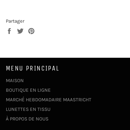
Partager
Partager
Tweeter
Épingler
sur
sur
sur
Facebook
Twitter
Pinterest
MENU PRINCIPAL
MAISON
BOUTIQUE EN LIGNE
MARCHÉ HEBDOMADAIRE MAASTRICHT
LUNETTES EN TISSU
À PROPOS DE NOUS