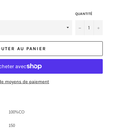
QUANTITÉ
−
+
OUTER AU PANIER
de moyens de paiement
100%CO
150