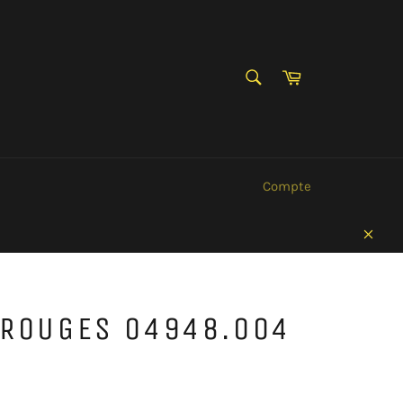
RECHERCHE
Panier
Recherche
Compte
Clos
 ROUGES 04948.004