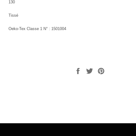
130
Tissé
Oeko-Tex Classe 1 N° : 1501004
Partager
Tweeter
Épingler
sur
sur
sur
Facebook
Twitter
Pinterest