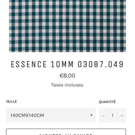
ESSENCE 10MM 03087.049
Prix
€8,00
régulier
Taxes incluses.
TAILLE
QUANTITÉ
−
+