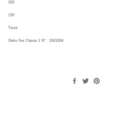
150
130
Tissé
Oeko-Tex Classe 1 N° : 1501004
Partager
Tweeter
Épingler
sur
sur
sur
Facebook
Twitter
Pinterest