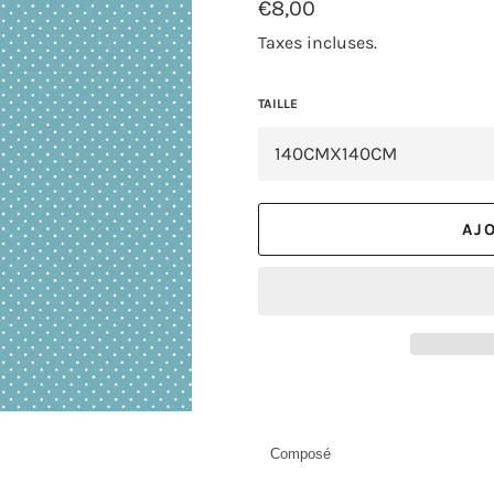
Prix
€8,00
régulier
Taxes incluses.
TAILLE
AJ
Composé