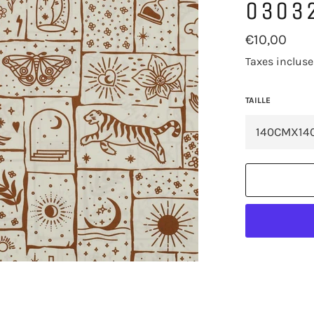
0303
Prix
€10,00
régulier
Taxes incluse
TAILLE