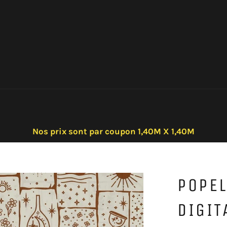
Nos prix sont par coupon 1,40M X 1,40M
POPEL
DIGIT