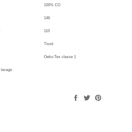
100% CO
146
2
110
Tissé
Oeko-Tex classe 1
e lavage
Partager
Tweeter
Épingler
sur
sur
sur
Facebook
Twitter
Pinterest