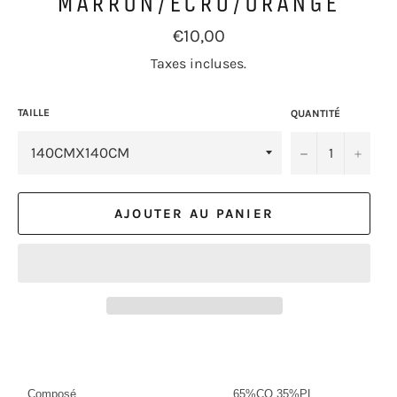
MARRON/ECRU/ORANGE
Prix
€10,00
régulier
Taxes incluses.
TAILLE
QUANTITÉ
−
+
AJOUTER AU PANIER
Composé
65%CO 35%PL