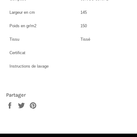
Largeur en cm
145
Poids en gr/m2
150
Tissu
Tissé
Certificat
Instructions de lavage
Partager
Partager
Tweeter
Épingler
sur
sur
sur
Facebook
Twitter
Pinterest