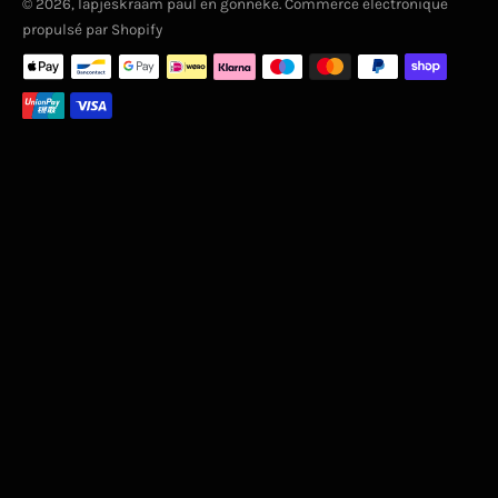
© 2026,
lapjeskraam paul en gonneke
. Commerce électronique
propulsé par Shopify
Moyens
de
paiement