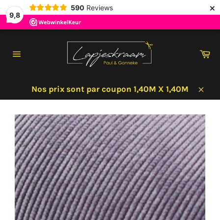
×
590
Reviews
9,8
Passer
au
Pa
contenu
Navigation
Nos prix sont par coupon 1,40M X 1,40M
Clos