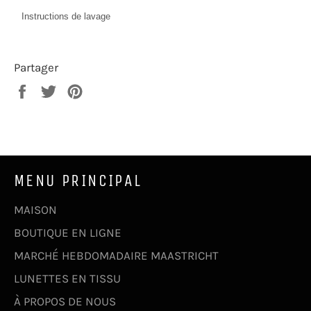
Instructions de lavage
Partager
Partager
Tweeter
Épingler
sur
sur
sur
Facebook
Twitter
Pinterest
MENU PRINCIPAL
MAISON
BOUTIQUE EN LIGNE
MARCHÉ HEBDOMADAIRE MAASTRICHT
LUNETTES EN TISSU
À PROPOS DE NOUS