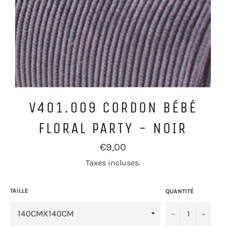
V401.009 CORDON BÉBÉ
FLORAL PARTY - NOIR
Prix
€9,00
régulier
Taxes incluses.
TAILLE
QUANTITÉ
−
+