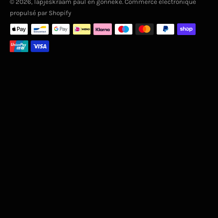
© 2026,
lapjeskraam paul en gonneke
. Commerce électronique
propulsé par Shopify
Moyens
de
paiement