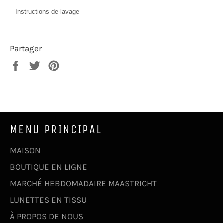
Instructions de lavage
Partager
Partager
Tweeter
Épingler
sur
sur
sur
Facebook
Twitter
Pinterest
MENU PRINCIPAL
MAISON
BOUTIQUE EN LIGNE
MARCHÉ HEBDOMADAIRE MAASTRICHT
LUNETTES EN TISSU
À PROPOS DE NOUS