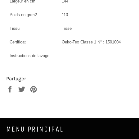
Largeur en cm
144
Poids en gr/m2
110
Tissu
Tissé
Certificat
Oeko-Tex Classe 1 N° : 1501004
Instructions de lavage
Partager
Partager
Tweeter
Épingler
sur
sur
sur
Facebook
Twitter
Pinterest
MENU PRINCIPAL