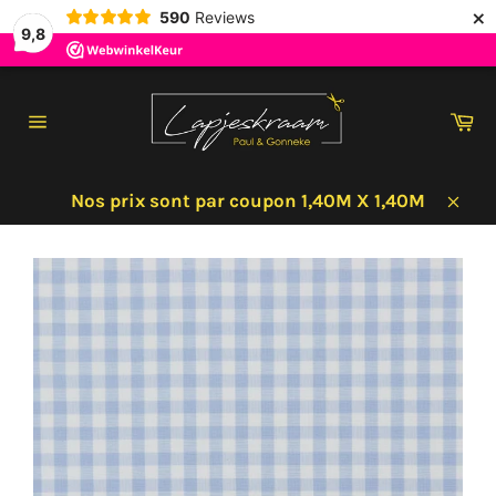
×
590
Reviews
9,8
Passer
au
Pa
contenu
Navigation
Nos prix sont par coupon 1,40M X 1,40M
Clos