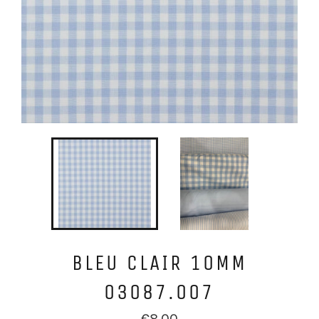
BLEU CLAIR 10MM
03087.007
Prix
€8,00