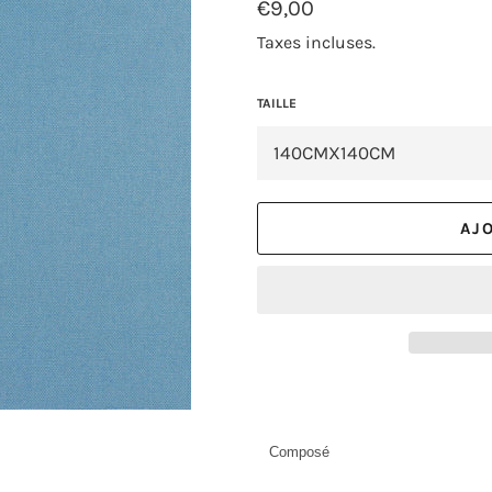
Prix
€9,00
régulier
Taxes incluses.
TAILLE
AJ
Composé