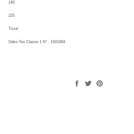
140
225
Tissé
Oeko-Tex Classe 1 N° : 1501004
Partager
Tweeter
Épingler
sur
sur
sur
Facebook
Twitter
Pinterest