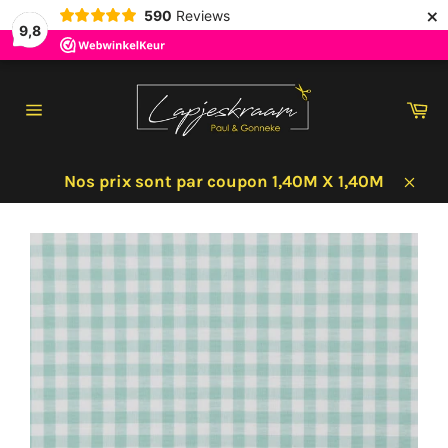
×
590
Reviews
9,8
Passer
au
Pa
contenu
Navigation
Nos prix sont par coupon 1,40M X 1,40M
Clos