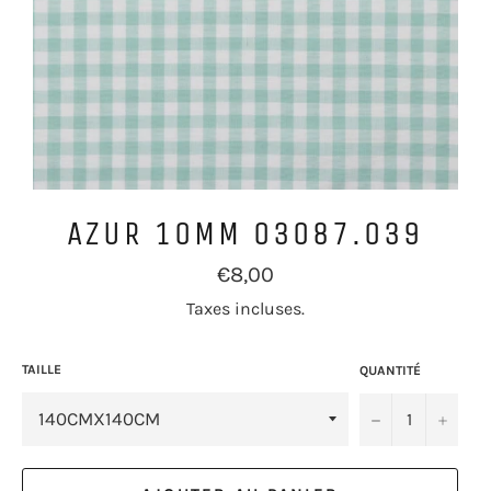
AZUR 10MM 03087.039
Prix
€8,00
régulier
Taxes incluses.
TAILLE
QUANTITÉ
−
+