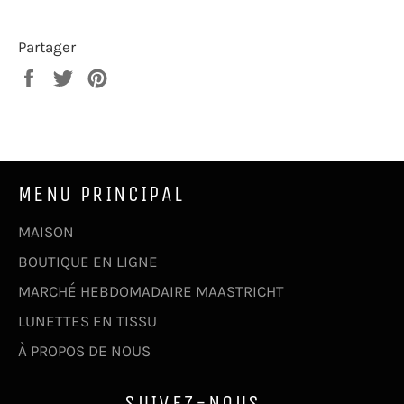
Partager
Partager
Tweeter
Épingler
sur
sur
sur
Facebook
Twitter
Pinterest
MENU PRINCIPAL
MAISON
BOUTIQUE EN LIGNE
MARCHÉ HEBDOMADAIRE MAASTRICHT
LUNETTES EN TISSU
À PROPOS DE NOUS
SUIVEZ-NOUS